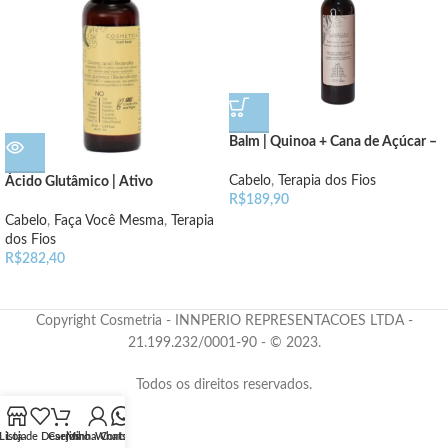
Balm | Quinoa + Cana de Açúcar –
240ml
Cabelo
,
Terapia dos Fios
Ácido Glutâmico | Ativo
R$
189,90
(Redensificador)
Cabelo
,
Faça Você Mesma
,
Terapia
dos Fios
R$
282,40
Copyright Cosmetria - INNPERIO REPRESENTACOES LTDA -
21.199.232/0001-90 - © 2023.
Todos os direitos reservados.
Lista de Desejos
Loja
Carrinho
Minha Conta
WhatsApp